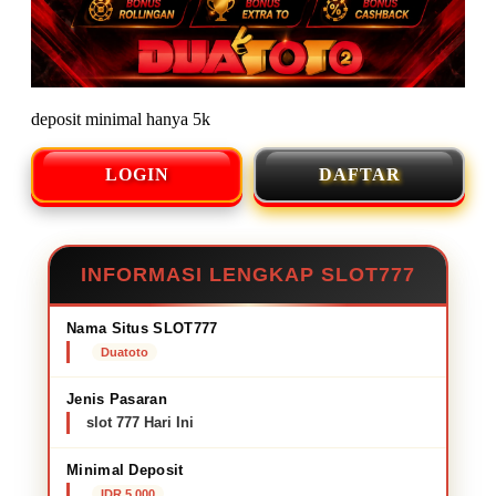
deposit minimal hanya 5k
LOGIN
DAFTAR
INFORMASI LENGKAP SLOT777
Nama Situs SLOT777
Duatoto
Jenis Pasaran
slot 777 Hari Ini
Minimal Deposit
IDR 5.000