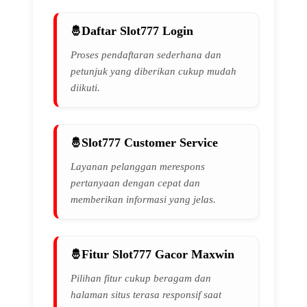
Daftar Slot777 Login
Proses pendaftaran sederhana dan
petunjuk yang diberikan cukup mudah
diikuti.
Slot777 Customer Service
Layanan pelanggan merespons
pertanyaan dengan cepat dan
memberikan informasi yang jelas.
Fitur Slot777 Gacor Maxwin
Pilihan fitur cukup beragam dan
halaman situs terasa responsif saat