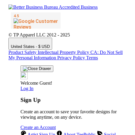
© TP Apparel LLC 2012 - 2025
United States - $ USD
Product Safety
Intellectual Property Policy
CA: Do Not Sell
My Personal Information
Privacy Policy
Terms
Welcome Guest!
Log In
Sign Up
Create an account to save your favorite designs for
viewing anytime, on any device.
Create an Account
Artist Sign Up
About TeePublic
Social