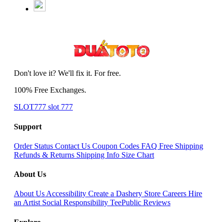
Don't love it? We'll fix it. For free.
100% Free Exchanges.
SLOT777 slot 777
Support
Order Status
Contact Us
Coupon Codes
FAQ
Free Shipping
Refunds & Returns
Shipping Info
Size Chart
About Us
About Us
Accessibility
Create a Dashery Store
Careers
Hire
an Artist
Social Responsibility
TeePublic Reviews