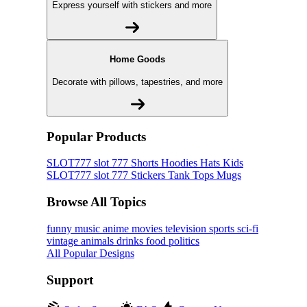
Express yourself with stickers and more
Home Goods
Decorate with pillows, tapestries, and more
Popular Products
SLOT777 slot 777
Shorts
Hoodies
Hats
Kids
SLOT777 slot 777
Stickers
Tank Tops
Mugs
Browse All Topics
funny
music
anime
movies
television
sports
sci-fi
vintage
animals
drinks
food
politics
All Popular Designs
Support