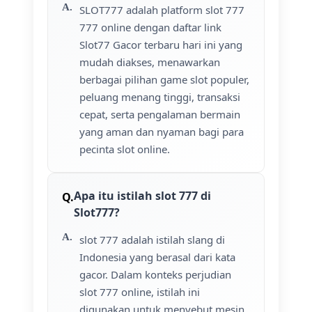
SLOT777 adalah platform slot 777
777 online dengan daftar link
Slot77 Gacor terbaru hari ini yang
mudah diakses, menawarkan
berbagai pilihan game slot populer,
peluang menang tinggi, transaksi
cepat, serta pengalaman bermain
yang aman dan nyaman bagi para
pecinta slot online.
Apa itu istilah slot 777 di
Slot777?
slot 777 adalah istilah slang di
Indonesia yang berasal dari kata
gacor. Dalam konteks perjudian
slot 777 online, istilah ini
digunakan untuk menyebut mesin