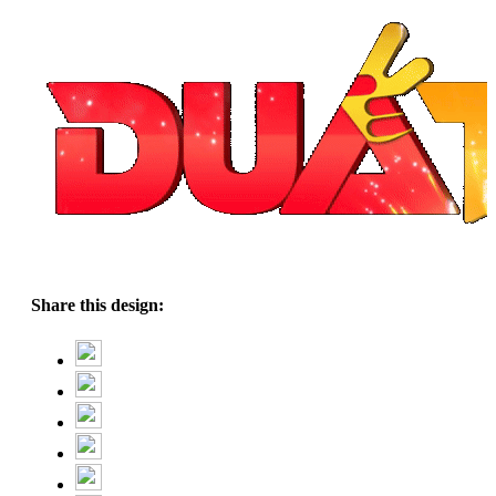
Share this design: