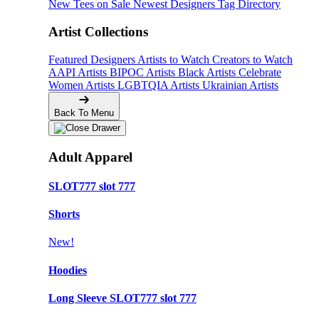
New Tees on Sale
Newest Designers
Tag Directory
Artist Collections
Featured Designers
Artists to Watch
Creators to Watch
AAPI Artists
BIPOC Artists
Black Artists
Celebrate
Women Artists
LGBTQIA Artists
Ukrainian Artists
Back To Menu
Adult Apparel
SLOT777 slot 777
Shorts
New!
Hoodies
Long Sleeve SLOT777 slot 777