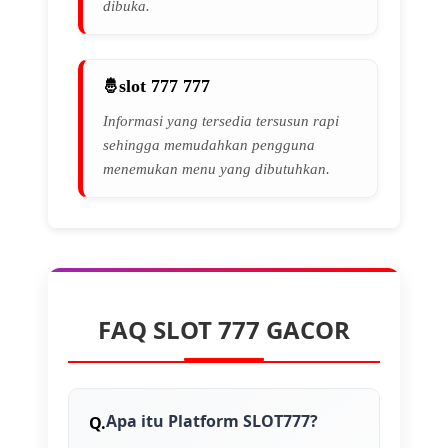
dibuka.
slot 777 777
Informasi yang tersedia tersusun rapi
sehingga memudahkan pengguna
menemukan menu yang dibutuhkan.
FAQ SLOT 777 GACOR
Apa itu Platform SLOT777?