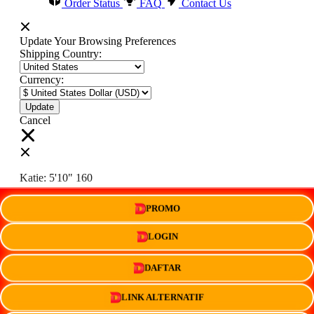
Order Status
FAQ
Contact Us
Update Your Browsing Preferences
Shipping Country:
Currency:
Cancel
Katie:
5'10"
160
PROMO
Select your person:
Male
Female
LOGIN
Height
Short
Med
Tall
DAFTAR
Weight
Slim
Avg
Heavy
LINK ALTERNATIF
View Size Chart