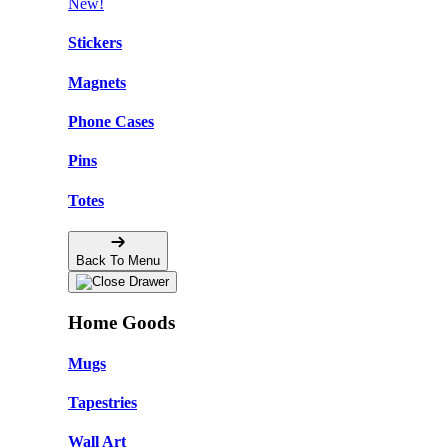
New!
Stickers
Magnets
Phone Cases
Pins
Totes
Back To Menu
Home Goods
Mugs
Tapestries
Wall Art