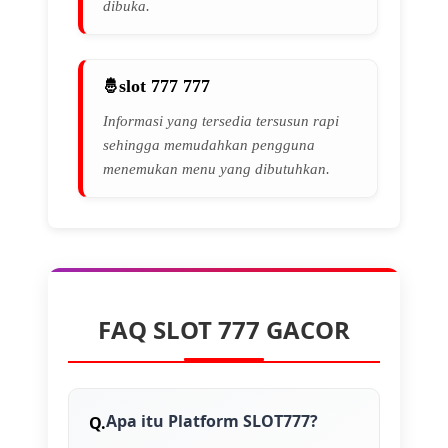
dibuka.
slot 777 777
Informasi yang tersedia tersusun rapi
sehingga memudahkan pengguna
menemukan menu yang dibutuhkan.
FAQ SLOT 777 GACOR
Apa itu Platform SLOT777?