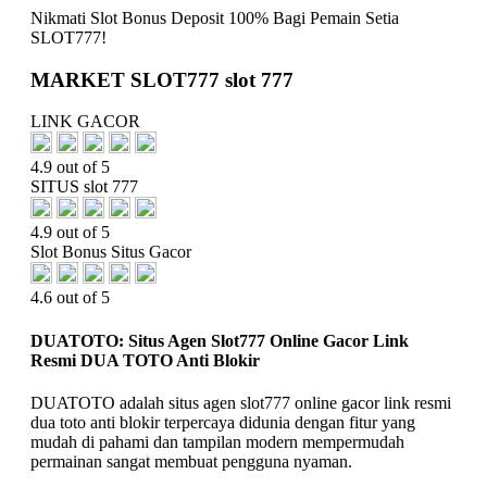
Nikmati
Slot Bonus Deposit 100%
Bagi Pemain Setia
SLOT777!
MARKET SLOT777 slot 777
LINK GACOR
4.9 out of 5
SITUS slot 777
4.9 out of 5
Slot Bonus Situs Gacor
4.6 out of 5
DUATOTO: Situs Agen Slot777 Online Gacor Link
Resmi DUA TOTO Anti Blokir
DUATOTO adalah situs agen slot777 online gacor link resmi
dua toto anti blokir terpercaya didunia dengan fitur yang
mudah di pahami dan tampilan modern mempermudah
permainan sangat membuat pengguna nyaman.