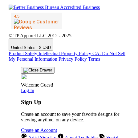
© TP Apparel LLC 2012 - 2025
United States - $ USD
Product Safety
Intellectual Property Policy
CA: Do Not Sell
My Personal Information
Privacy Policy
Terms
Welcome Guest!
Log In
Sign Up
Create an account to save your favorite designs for
viewing anytime, on any device.
Create an Account
Artist Sign Up
About TeePublic
Social