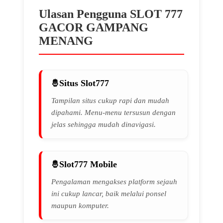
Ulasan Pengguna SLOT 777
GACOR GAMPANG
MENANG
Situs Slot777
Tampilan situs cukup rapi dan mudah
dipahami. Menu-menu tersusun dengan
jelas sehingga mudah dinavigasi.
Slot777 Mobile
Pengalaman mengakses platform sejauh
ini cukup lancar, baik melalui ponsel
maupun komputer.