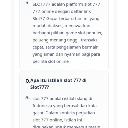
SLOT777 adalah platform slot 777
777 online dengan daftar link
Slot77 Gacor terbaru hari ini yang
mudah diakses, menawarkan
berbagai pilihan game slot populer,
peluang menang tinggi, transaksi
cepat, serta pengalaman bermain
yang aman dan nyaman bagi para
pecinta slot online.
Apa itu istilah slot 777 di
Slot777?
slot 777 adalah istilah slang di
Indonesia yang berasal dari kata
gacor. Dalam konteks perjudian
slot 777 online, istilah ini
digunakan untuk menyebut mesin