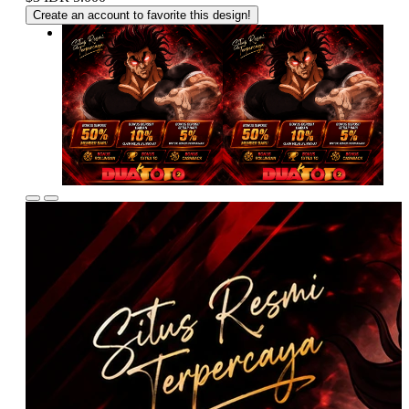
Create an account to favorite this design!