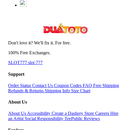
Don't love it? We'll fix it. For free.
100% Free Exchanges.
SLOT777 slot 777
Support
Order Status
Contact Us
Coupon Codes
FAQ
Free Shipping
Refunds & Returns
Shipping Info
Size Chart
About Us
About Us
Accessibility
Create a Dashery Store
Careers
Hire
an Artist
Social Responsibility
TeePublic Reviews