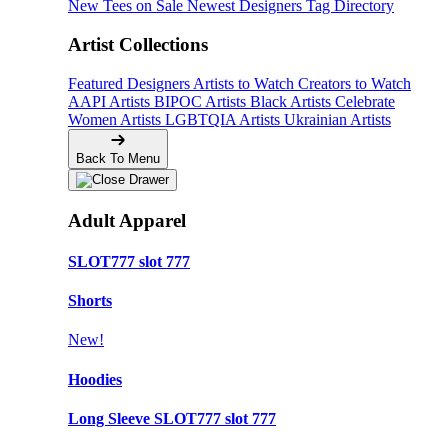
New Tees on Sale
Newest Designers
Tag Directory
Artist Collections
Featured Designers
Artists to Watch
Creators to Watch
AAPI Artists
BIPOC Artists
Black Artists
Celebrate
Women Artists
LGBTQIA Artists
Ukrainian Artists
Back To Menu
Adult Apparel
SLOT777 slot 777
Shorts
New!
Hoodies
Long Sleeve SLOT777 slot 777