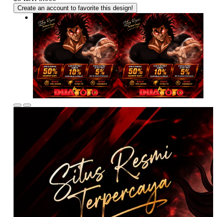
Create an account to favorite this design!