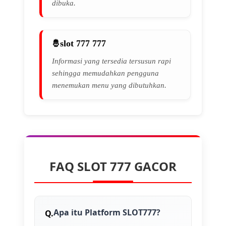
dibuka.
slot 777 777
Informasi yang tersedia tersusun rapi
sehingga memudahkan pengguna
menemukan menu yang dibutuhkan.
FAQ SLOT 777 GACOR
Apa itu Platform SLOT777?