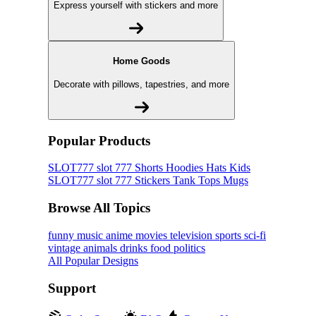
Express yourself with stickers and more
Home Goods
Decorate with pillows, tapestries, and more
Popular Products
SLOT777 slot 777
Shorts
Hoodies
Hats
Kids
SLOT777 slot 777
Stickers
Tank Tops
Mugs
Browse All Topics
funny
music
anime
movies
television
sports
sci-fi
vintage
animals
drinks
food
politics
All Popular Designs
Support