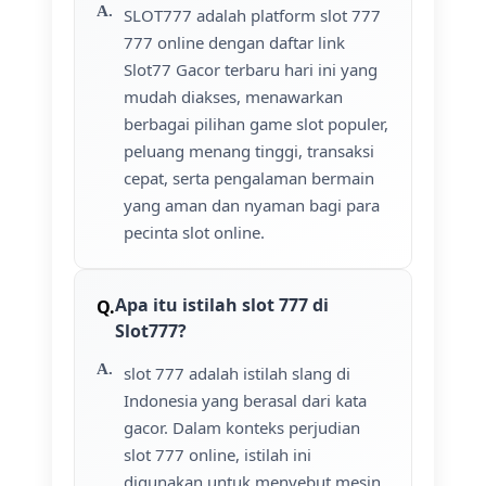
SLOT777 adalah platform slot 777
777 online dengan daftar link
Slot77 Gacor terbaru hari ini yang
mudah diakses, menawarkan
berbagai pilihan game slot populer,
peluang menang tinggi, transaksi
cepat, serta pengalaman bermain
yang aman dan nyaman bagi para
pecinta slot online.
Apa itu istilah slot 777 di
Slot777?
slot 777 adalah istilah slang di
Indonesia yang berasal dari kata
gacor. Dalam konteks perjudian
slot 777 online, istilah ini
digunakan untuk menyebut mesin