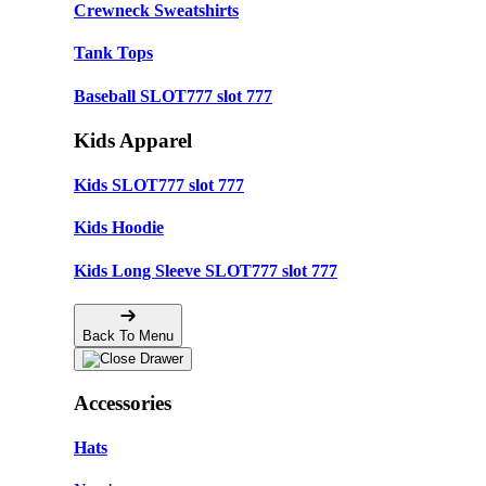
Crewneck Sweatshirts
Tank Tops
Baseball SLOT777 slot 777
Kids Apparel
Kids SLOT777 slot 777
Kids Hoodie
Kids Long Sleeve SLOT777 slot 777
Back To Menu
Accessories
Hats