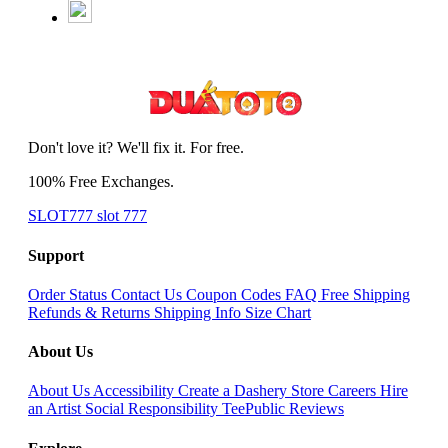
Don't love it? We'll fix it. For free.
100% Free Exchanges.
SLOT777 slot 777
Support
Order Status
Contact Us
Coupon Codes
FAQ
Free Shipping
Refunds & Returns
Shipping Info
Size Chart
About Us
About Us
Accessibility
Create a Dashery Store
Careers
Hire
an Artist
Social Responsibility
TeePublic Reviews