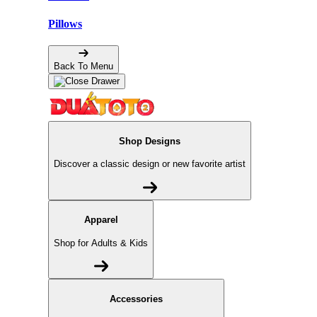
Pillows
Back To Menu
Shop Designs
Discover a classic design or new favorite artist
Apparel
Shop for Adults & Kids
Accessories