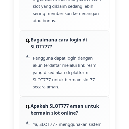
slot yang diklaim sedang lebih
sering memberikan kemenangan
atau bonus.
Bagaimana cara login di
SLOT777?
Pengguna dapat login dengan
akun terdaftar melalui link resmi
yang disediakan di platform
SLOT777 untuk bermain slot77
secara aman.
Apakah SLOT777 aman untuk
bermain slot online?
Ya, SLOT777 menggunakan sistem