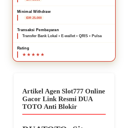
Minimal Withdraw
IDR 25.000
Transaksi Pembayaran
Transfer Bank Lokal • E-wallet • QRIS • Pulsa
Rating
Artikel Agen Slot777 Online
Gacor Link Resmi DUA
TOTO Anti Blokir