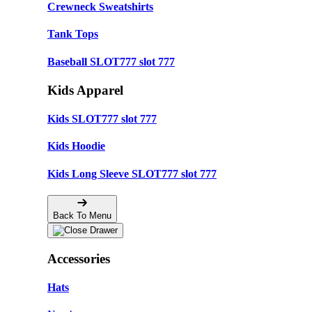
Crewneck Sweatshirts
Tank Tops
Baseball SLOT777 slot 777
Kids Apparel
Kids SLOT777 slot 777
Kids Hoodie
Kids Long Sleeve SLOT777 slot 777
Back To Menu
Accessories
Hats