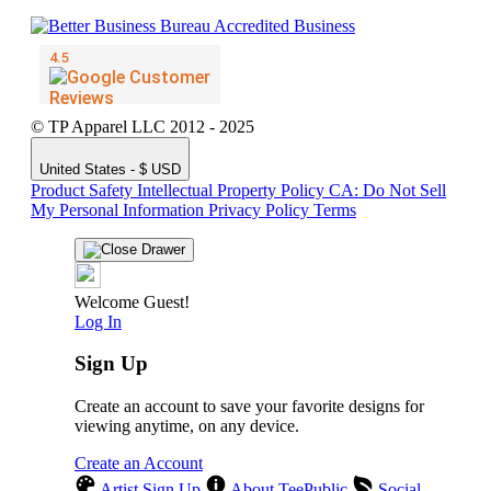
© TP Apparel LLC 2012 - 2025
United States - $ USD
Product Safety
Intellectual Property Policy
CA: Do Not Sell
My Personal Information
Privacy Policy
Terms
Welcome Guest!
Log In
Sign Up
Create an account to save your favorite designs for
viewing anytime, on any device.
Create an Account
Artist Sign Up
About TeePublic
Social