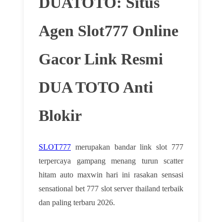
DUATOTO: Situs
Agen Slot777 Online
Gacor Link Resmi
DUA TOTO Anti
Blokir
SLOT777
merupakan bandar link slot 777
terpercaya gampang menang turun scatter
hitam auto maxwin hari ini rasakan sensasi
sensational bet 777 slot server thailand terbaik
dan paling terbaru 2026.