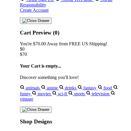
Responsibility
Create Account
Cart Preview (0)
You're
$70.00
Away from
FREE US Shipping!
$0
$70
Your Cart is empty...
Discover something you'll love!
animals
anime
drinks
fantasy
food
funny
movies
sci-fi
sports
television
vintage
Shop Designs