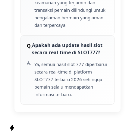
keamanan yang terjamin dan
transaksi pemain dilindungi untuk
pengalaman bermain yang aman
dan terpercaya.
Apakah ada update hasil slot
secara real-time di SLOT777?
Ya, semua hasil slot 777 diperbarui
secara real-time di platform
SLOT777 terbaru 2026 sehingga
pemain selalu mendapatkan
informasi terbaru.