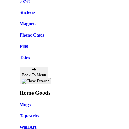
New!
Stickers
Magnets
Phone Cases
Pins
Totes
Back To Menu
Home Goods
Mugs
Tapestries
Wall Art