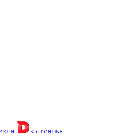
HARI INI
SLOT ONLINE