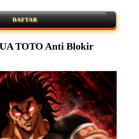
DAFTAR
DUA TOTO Anti Blokir