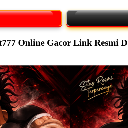
777 Online Gacor Link Resmi 